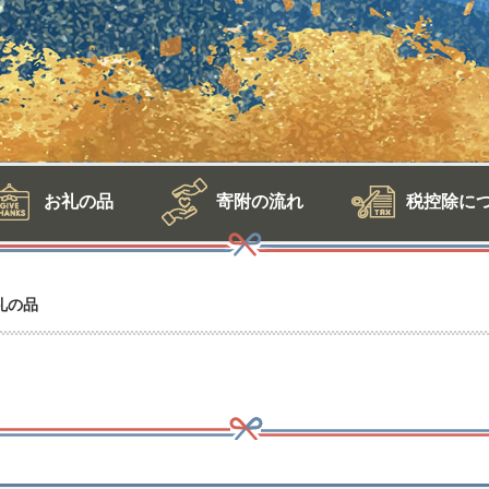
お礼の品
寄附の流れ
税控除に
礼の品