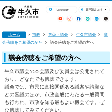
閉じる
牛久市ホームページ
Language
音声読み上げ
YouTube
Instagram
Facebook
LINE
Mail
ホーム
>
市政
選挙・議会
牛久市議会
議
会傍聴をご希望のかた
議会傍聴をご希望の方へ
議会傍聴をご希望の方へ
牛久市議会の本会議及び委員会は公開されて
おり、どなたでも傍聴できます。
議会では、市民に直接関係ある議案や請願な
どの審議のほか、市政全般にわたる一般質問
も行われ、市政を知る最もよい機会です。ぜ
ひ傍聴してみてください。