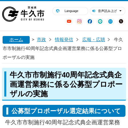
閉じる
牛久市ホームページ
Language
音声読み上げ
YouTube
Instagram
Facebook
LINE
Mail
ホーム
>
市政
情報発信
広報・広聴
牛久
市市制施行40周年記念式典企画運営業務に係る公募型プロ
ポーザルの実施
牛久市市制施行40周年記念式典企
画運営業務に係る公募型プロポー
ザルの実施
公募型プロポーザル選定結果について
牛久市市制施行40周年記念式典企画運営業務