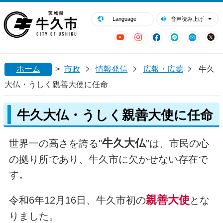
閉じる
牛久市ホームページ
Language
音声読み上げ
YouTube
Instagram
Facebook
LINE
Mail
ホーム
>
市政
情報発信
広報・広聴
牛久
大仏・うしく親善大使に任命
牛久大仏・うしく親善大使に任命
牛久大仏
世界一の高さを誇る"
”は、市民の心
の拠り所であり、牛久市に欠かせない存在で
す。
親善大使
令和6年12月16日、牛久市初の
とな
りました。