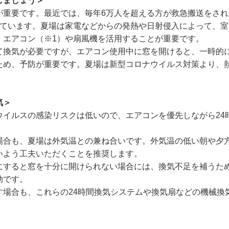
しましょう＞
要です。最近では、毎年6万人を超える方が救急搬送をされ、亡
しています。夏場は家電などからの発熱や日射侵入によって、
、エアコン（※1）や扇風機を活用することが重要です。
て換気が必要ですが、エアコン使用中に窓を開けると、一時的
ため、予防が重要です。夏場は新型コロナウイルス対策より、
気＞
イルスの感染リスクは低いので、エアコンを優先しながら24
。
合も、夏場は外気温との兼ね合いです。外気温の低い朝や夕
いよう工夫いただくことを推奨します。
ると窓を十分に開けられない場合には、換気不足を補うために、
効です。
場合も、これらの24時間換気システムや換気扇などの機械換