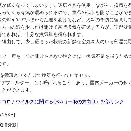
度が低くなってしまいます。暖房器具を使用しながら、換気を
入ってくる冷気が暖められるので、室温の低下を防ぐことがで
等の燃えやすい物から距離をあけるなど、火災の予防に留意し
一方向の窓を少しだけ開けて常時換気を確保する方が、室温変
持できれば、十分な換気量を得られます。
を経由して、少し暖まった状態の新鮮な空気を人のいる部屋に
ると、窓を十分に開けられない場合には、換気不足を補うために、
です。
気を循環させるだけで換気を行っていません。
性能エアフィルター」とも呼ばれることもあり、国内メーカーの
ことができます。
型コロナウイルスに関するQ&A（一般の方向け）外部リンク
25KB]
.66KB]