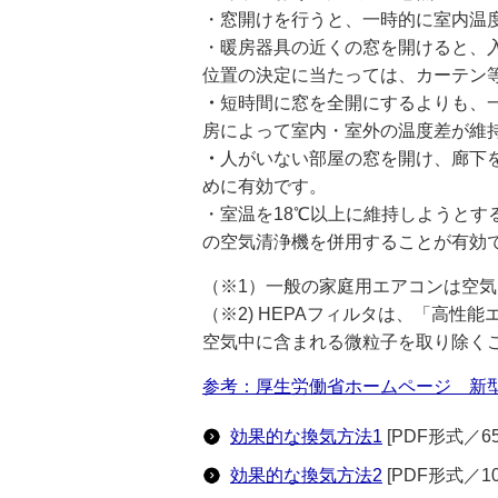
・窓開けを行うと、一時的に室内温
・暖房器具の近くの窓を開けると、
位置の決定に当たっては、カーテン
・
短時間に窓を全開にするよりも、
房によって室内・室外の温度差が維
・
人がいない部屋の窓を開け、廊下
めに有効です。
・室温を18℃以上に維持しようとす
の空気清浄機を併用することが有効
（※1）一般の家庭用エアコンは空
（※2) HEPAフィルタは、「高
空気中に含まれる微粒子を取り除く
参考：厚生労働省ホームページ 新
効果的な換気方法1
[PDF形式／65.
効果的な換気方法2
[PDF形式／101