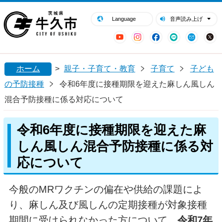
閉じる
牛久市ホームページ
Language
音声読み上げ
YouTube
Instagram
Facebook
LINE
Mail
ホーム
>
親子・子育て・教育
子育て
子ども
の予防接種
令和6年度に接種期限を迎えた麻しん風しん
混合予防接種に係る対応について
令和6年度に接種期限を迎えた麻
しん風しん混合予防接種に係る対
応について
今般のMRワクチンの偏在や供給の課題によ
り、麻しん及び風しんの定期接種が対象接種
期間に受けられなかった方について、
令和7年