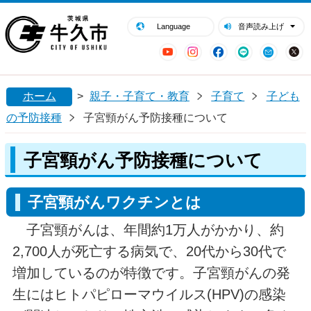
閉じる
牛久市ホームページ
Language
音声読み上げ
YouTube
Instagram
Facebook
LINE
Mail
ホーム
>
親子・子育て・教育
子育て
子ども
の予防接種
子宮頸がん予防接種について
子宮頸がん予防接種について
子宮頸がんワクチンとは
子宮頸がんは、年間約1万人がかかり、約
2,700人が死亡する病気で、20代から30代で
増加しているのが特徴です。子宮頸がんの発
生にはヒトパピローマウイルス(HPV)の感染