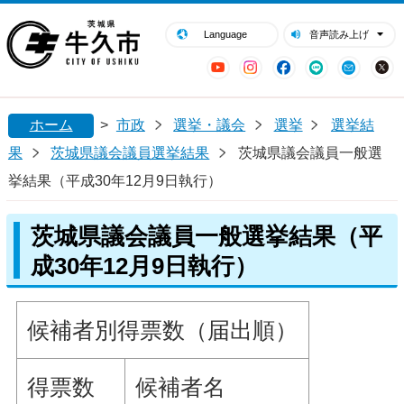
閉じる
牛久市ホームページ
Language
音声読み上げ
YouTube
Instagram
Facebook
LINE
Mail
ホーム
>
市政
選挙・議会
選挙
選挙結
果
茨城県議会議員選挙結果
茨城県議会議員一般選
挙結果（平成30年12月9日執行）
茨城県議会議員一般選挙結果（平
成30年12月9日執行）
候補者別得票数（届出順）
得票数
候補者名