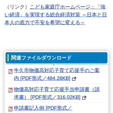
（リンク）
こども家庭庁ホームページ：「強
い経済」を実現する総合経済対策 ～日本と日
本人の底力で不安を希望に変える～
関連ファイルダウンロード
牛久市物価高対応子育て応援手のご案
内 [PDF形式／484.28KB]
物価高対応子育て応援手当申請書（請
求書） [PDF形式／316.02KB]
申請書記入例 [PDF形式／