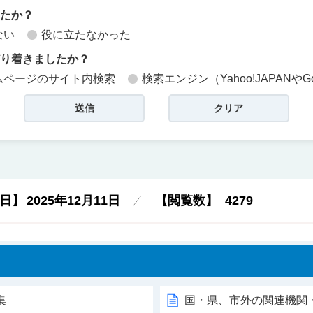
したか？
ない
役に立たなかった
どり着きましたか？
ムページのサイト内検索
検索エンジン（Yahoo!JAPANやG
日】
2025年12月11日
【閲覧数】
4279
集
国・県、市外の関連機関