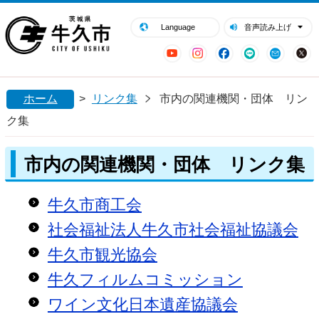
閉じる
牛久市ホームページ
Language
音声読み上げ
YouTube
Instagram
Facebook
LINE
Mail
ホーム
>
リンク集
市内の関連機関・団体 リン
ク集
市内の関連機関・団体 リンク集
牛久市商工会
社会福祉法人牛久市社会福祉協議会
牛久市観光協会
牛久フィルムコミッション
ワイン文化日本遺産協議会