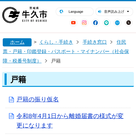
閉じる
牛久市ホームページ
Language
音声読み上げ
YouTube
Instagram
Facebook
LINE
Mail
ホーム
>
くらし・手続き
手続き窓口
住民
票・戸籍・印鑑登録・パスポート・マイナンバー（社会保
障・税番号制度）
戸籍
戸籍
戸籍の振り仮名
令和8年4月1日から離婚届書の様式が変
更になります