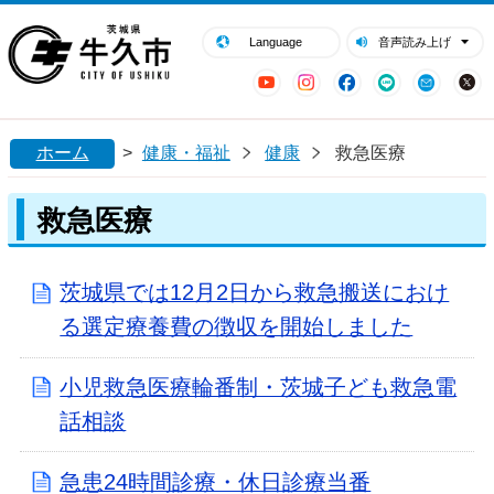
閉じる
牛久市ホームページ
Language
音声読み上げ
YouTube
Instagram
Facebook
LINE
Mail
ホーム
>
健康・福祉
健康
救急医療
救急医療
茨城県では12月2日から救急搬送におけ
る選定療養費の徴収を開始しました
小児救急医療輪番制・茨城子ども救急電
話相談
急患24時間診療・休日診療当番