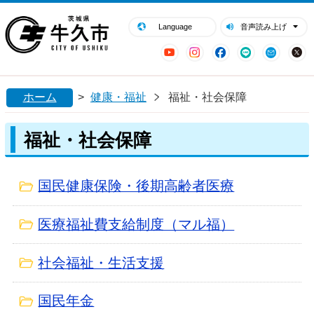
閉じる
牛久市ホームページ
Language
音声読み上げ
YouTube
Instagram
Facebook
LINE
Mail
ホーム
>
健康・福祉
福祉・社会保障
福祉・社会保障
国民健康保険・後期高齢者医療
医療福祉費支給制度（マル福）
社会福祉・生活支援
国民年金