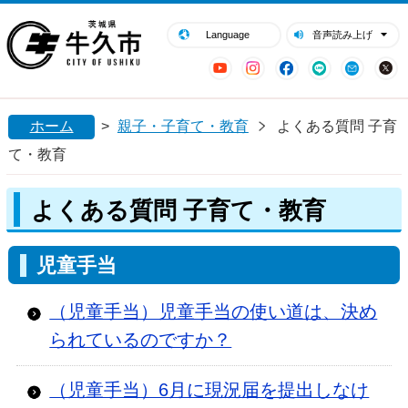
閉じる
牛久市ホームページ
Language
音声読み上げ
YouTube
Instagram
Facebook
LINE
Mail
ホーム
>
親子・子育て・教育
よくある質問 子育
て・教育
よくある質問 子育て・教育
児童手当
（児童手当）児童手当の使い道は、決め
られているのですか？
（児童手当）6月に現況届を提出しなけ