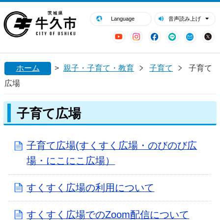
閉じる
牛久市ホームページ
Language
音声読み上げ
YouTube
Instagram
Facebook
LINE
Mail
ホーム
>
親子・子育て・教育
子育て
子育て
広場
子育て広場
子育て広場(すくすく広場・のびのび広
場・にこにこ広場）
すくすく広場の利用について
すくすく広場でのZoom配信について