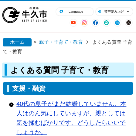
閉じる
牛久市ホームページ
Language
音声読み上げ
YouTube
Instagram
Facebook
LINE
Mail
ホーム
>
親子・子育て・教育
よくある質問 子育
て・教育
よくある質問 子育て・教育
支援・融資
40代の息子がまだ結婚していません。本
人はのん気にしていますが、親としては
気を揉むばかりです。どうしたらいいで
しょうか。