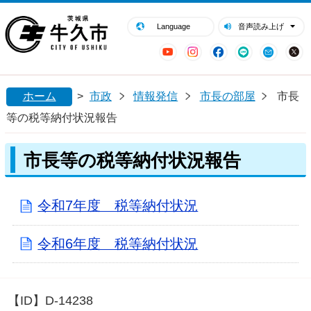
閉じる
牛久市ホームページ
Language
音声読み上げ
YouTube
Instagram
Facebook
LINE
Mail
ホーム
>
市政
情報発信
市長の部屋
市長
等の税等納付状況報告
市長等の税等納付状況報告
令和7年度 税等納付状況
令和6年度 税等納付状況
【ID】
D-14238