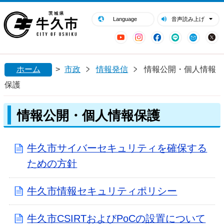
閉じる
牛久市ホームページ
Language
音声読み上げ
YouTube
Instagram
Facebook
LINE
Mail
ホーム
>
市政
情報発信
情報公開・個人情報
保護
情報公開・個人情報保護
牛久市サイバーセキュリティを確保する
ための方針
牛久市情報セキュリティポリシー
牛久市CSIRTおよびPoCの設置について