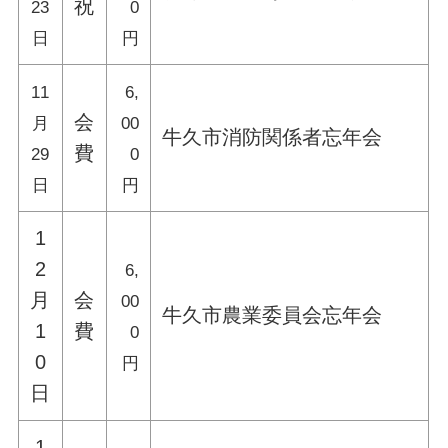
祝
23
0
日
円
11
6,
会
月
00
牛久市消防関係者忘年会
費
29
0
日
円
1
2
6,
月
会
00
牛久市農業委員会忘年会
1
費
0
0
円
日
1