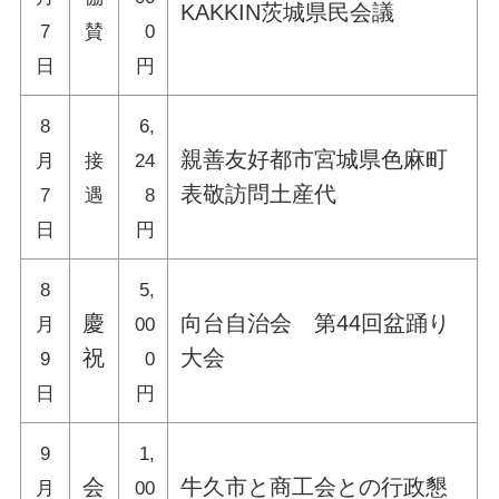
KAKKIN茨城県民会議
7
賛
0
日
円
8
6,
親善友好都市宮城県色麻町
月
接
24
表敬訪問土産代
7
遇
8
日
円
8
5,
慶
向台自治会 第44回盆踊り
月
00
祝
大会
9
0
日
円
9
1,
会
牛久市と商工会との行政懇
月
00