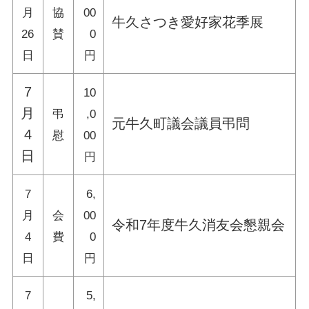
月
協
00
牛久さつき愛好家花季展
26
賛
0
日
円
7
10
月
弔
,0
元牛久町議会議員弔問
4
慰
00
日
円
7
6,
月
会
00
令和7年度牛久消友会懇親会
4
費
0
日
円
7
5,