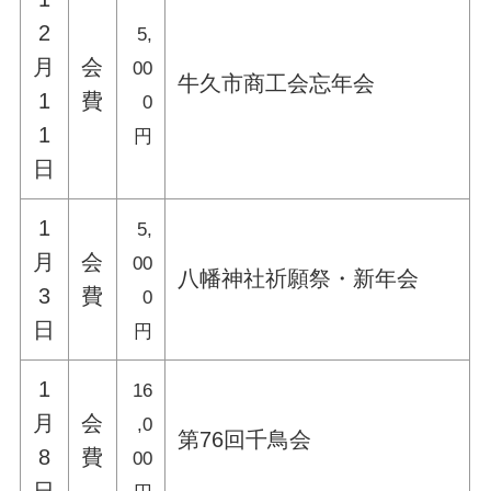
2
5,
月
会
00
牛久市商工会忘年会
1
費
0
1
円
日
1
5,
月
会
00
八幡神社祈願祭・新年会
3
費
0
日
円
1
16
月
会
,0
第76回千鳥会
8
費
00