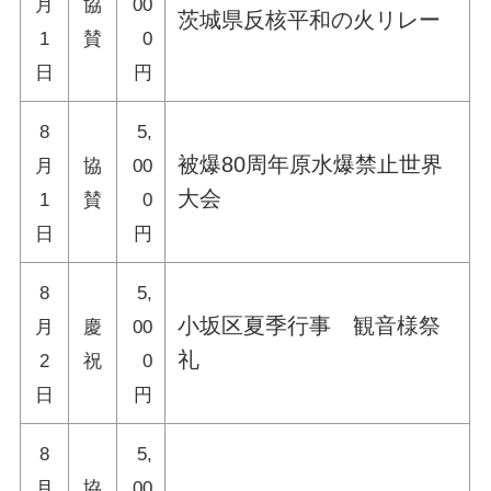
月
協
00
茨城県反核平和の火リレー
1
賛
0
日
円
8
5,
被爆80周年原水爆禁止世界
月
協
00
大会
1
賛
0
日
円
8
5,
小坂区夏季行事 観音様祭
月
慶
00
礼
2
祝
0
日
円
8
5,
月
協
00