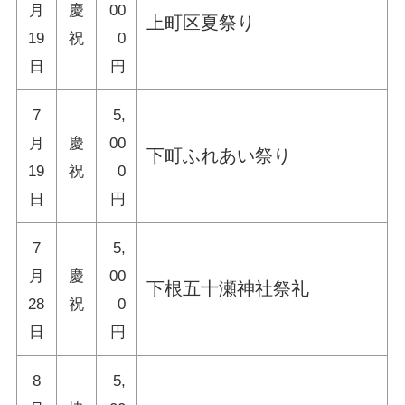
月
慶
00
上町区夏祭り
19
祝
0
日
円
7
5,
月
慶
00
下町ふれあい祭り
19
祝
0
日
円
7
5,
月
慶
00
下根五十瀬神社祭礼
28
祝
0
日
円
8
5,