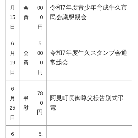
令和7年度青少年育成牛久市
月
会
00
民会議懇親会
15
費
0
日
円
6
5,
令和7年度牛久スタンプ会通
月
会
00
常総会
19
費
0
日
円
6
78
阿見町長御尊父様告別式弔
月
弔
0
電
25
慰
円
日
6
5,