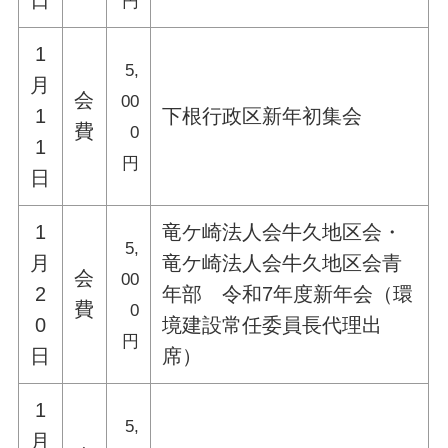
日
円
1
5,
月
会
00
1
下根行政区新年初集会
費
0
1
円
日
1
竜ケ崎法人会牛久地区会・
5,
月
竜ケ崎法人会牛久地区会青
会
00
2
年部 令和7年度新年会（環
費
0
0
境建設常任委員長代理出
円
日
席）
1
5,
月