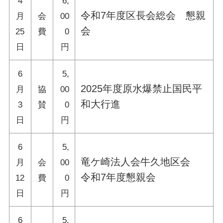
4
6,
令和7年度区長会総会 懇親
月
会
00
会
25
費
0
日
円
6
5,
2025年度原水爆禁止国民平
月
協
00
和大行進
3
賛
0
日
円
6
5,
竜ケ崎法人会牛久地区会
月
会
00
令和7年度懇親会
12
費
0
日
円
6
5,