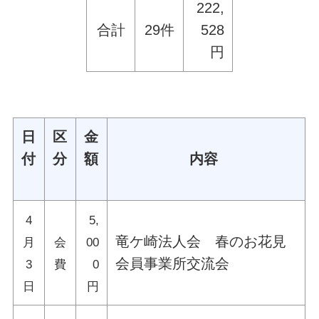
222,
合計
29件
528
円
日
区
金
付
分
額
内容
4
5,
竜ケ崎法人会 春のお花見
月
会
00
会員事業所交流会
3
費
0
日
円