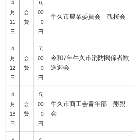
4
6,
月
会
00
牛久市農業委員会 観桜会
11
費
0
日
円
4
7,
令和7年牛久市消防関係者歓
月
会
00
送迎会
12
費
0
日
円
4
5,
牛久市商工会青年部 懇親
月
会
00
会
18
費
0
日
円