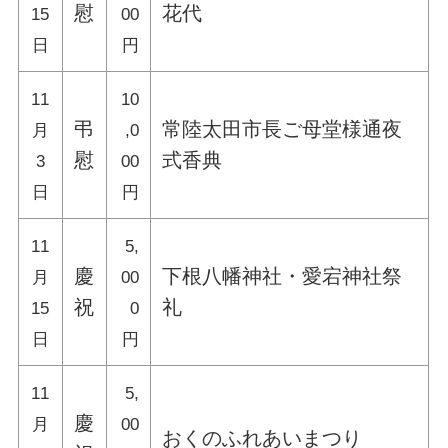
慰
花代
15
00
日
円
11
10
弔
常陸太田市長ご母堂様通夜
月
,0
慰
式香典
3
00
日
円
11
5,
慶
下根八幡神社・愛宕神社祭
月
00
祝
礼
15
0
日
円
11
5,
慶
月
00
おくのふれあいまつり