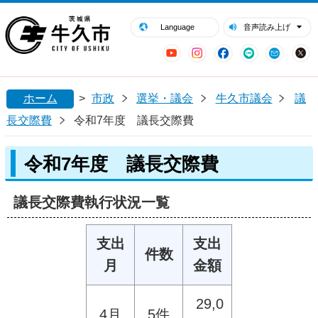
閉じる
牛久市ホームページ
Language
音声読み上げ
YouTube
Instagram
Facebook
LINE
Mail
ホーム
>
市政
選挙・議会
牛久市議会
議
長交際費
令和7年度 議長交際費
令和7年度 議長交際費
議長交際費執行状況一覧
支出
支出
件数
月
金額
29,0
4月
5件