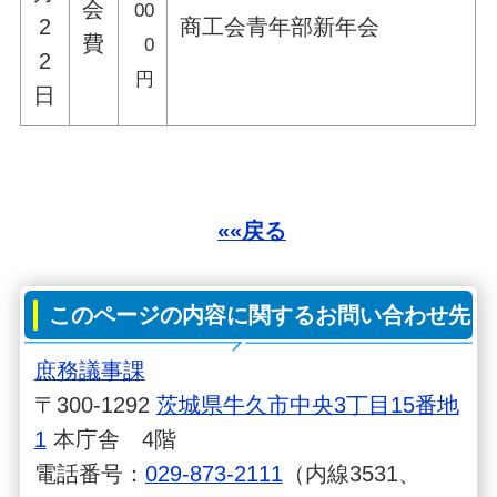
会
00
2
商工会青年部新年会
費
0
2
円
日
««戻る
このページの内容に関するお問い合わせ先
庶務議事課
〒300-1292
茨城県牛久市中央3丁目15番地
1
本庁舎 4階
電話番号：
029-873-2111
（内線3531、