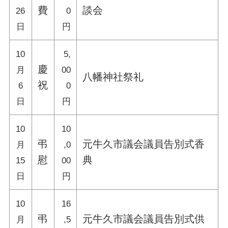
費
談会
26
0
日
円
10
5,
慶
月
00
八幡神社祭礼
祝
6
0
日
円
10
10
弔
元牛久市議会議員告別式香
月
,0
慰
典
15
00
日
円
10
16
弔
元牛久市議会議員告別式供
月
,5