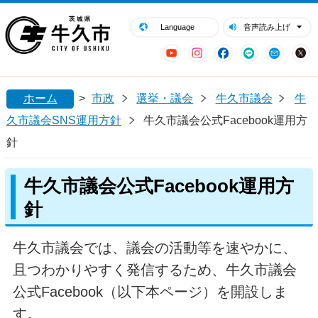
閉じる
牛久市ホームページ
Language
音声読み上げ
YouTube
Instagram
Facebook
LINE
Mail
ホーム
>
市政
選挙・議会
牛久市議会
牛
久市議会SNS運用方針
牛久市議会公式Facebook運用方
針
牛久市議会公式Facebook運用方
針
牛久市議会では、議会の活動等を速やかに、
且つわかりやすく発信するため、牛久市議会
公式Facebook（以下本ページ）を開設しま
す。