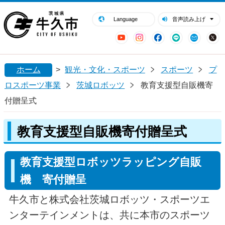
閉じる
牛久市ホームページ
Language
音声読み上げ
YouTube
Instagram
Facebook
LINE
Mail
ホーム
>
観光・文化・スポーツ
スポーツ
プ
ロスポーツ事業
茨城ロボッツ
教育支援型自販機寄
付贈呈式
教育支援型自販機寄付贈呈式
教育支援型ロボッツラッピング自販
機 寄付贈呈
牛久市と株式会社茨城ロボッツ・スポーツエ
ンターテインメントは、共に本市のスポーツ