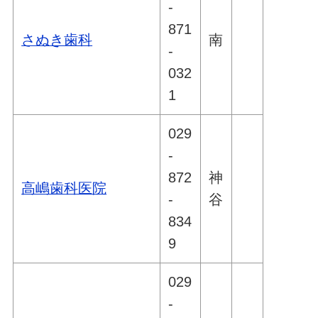
-
871
さぬき歯科
南
-
032
1
029
-
872
神
高嶋歯科医院
-
谷
834
9
029
-