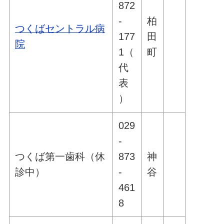
872
-
柏
つくばセントラル病
177
田
院
1（
町
代
表
）
029
-
つくば第一歯科（休
873
神
診中）
-
谷
461
8