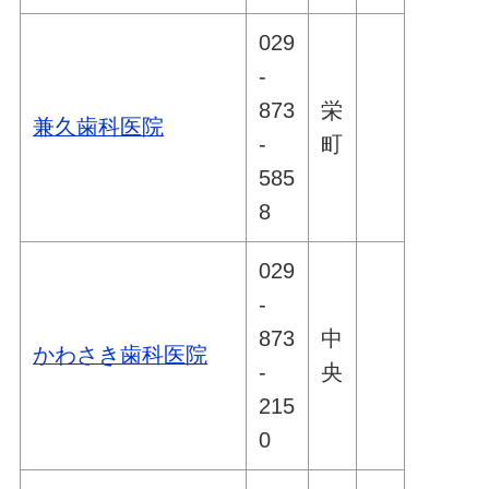
029
-
873
栄
兼久歯科医院
-
町
585
8
029
-
873
中
かわさき歯科医院
-
央
215
0