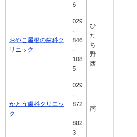
6
029
ひ
-
た
おやこ屋根の歯科ク
846
ち
リニック
-
野
108
西
5
029
-
かとう歯科クリニッ
872
南
ク
-
882
3