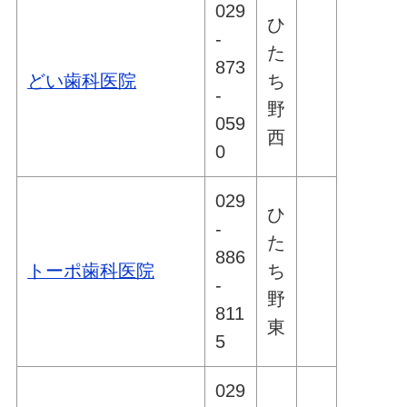
029
ひ
-
た
873
どい歯科医院
ち
-
野
059
西
0
029
ひ
-
た
886
トーポ歯科医院
ち
-
野
811
東
5
029