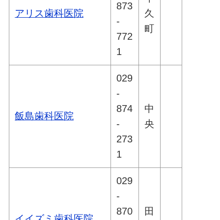
873
アリス歯科医院
久
-
町
772
1
029
-
874
中
飯島歯科医院
-
央
273
1
029
-
870
田
イイズミ歯科医院