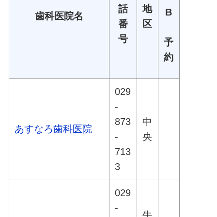
話
地
B
歯科医院名
番
区
号
予
約
029
-
873
中
あすなろ歯科医院
-
央
713
3
029
-
牛