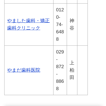
012
0-
やました歯科・矯正
神
74-
歯科クリニック
谷
648
8
029
-
上
872
やまだ歯科医院
柏
-
田
886
8