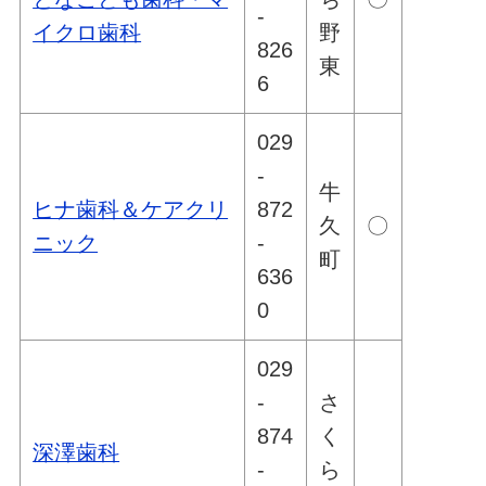
-
イクロ歯科
野
826
東
6
029
-
牛
ヒナ歯科＆ケアクリ
872
久
〇
ニック
-
町
636
0
029
-
さ
874
く
深澤歯科
-
ら