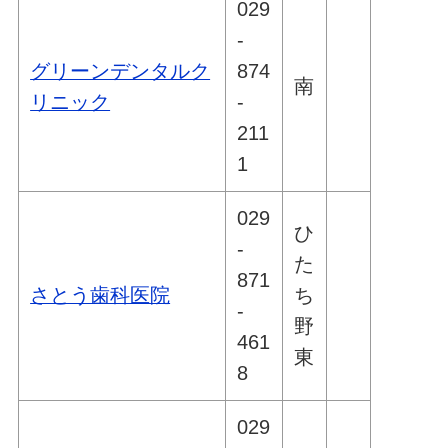
029
-
グリーンデンタルク
874
南
リニック
-
211
1
029
ひ
-
た
871
さとう歯科医院
ち
-
野
461
東
8
029