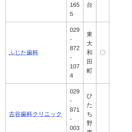
165
台
5
029
東
-
大
872
ふじた歯科
和
〇
-
田
107
町
4
029
ひ
-
た
871
古谷歯科クリニック
ち
-
野
003