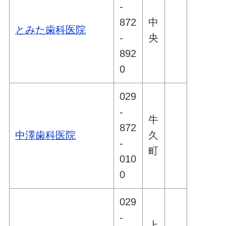
-
872
中
とみた歯科医院
-
央
892
0
029
-
牛
872
中澤歯科医院
久
-
町
010
0
029
-
上