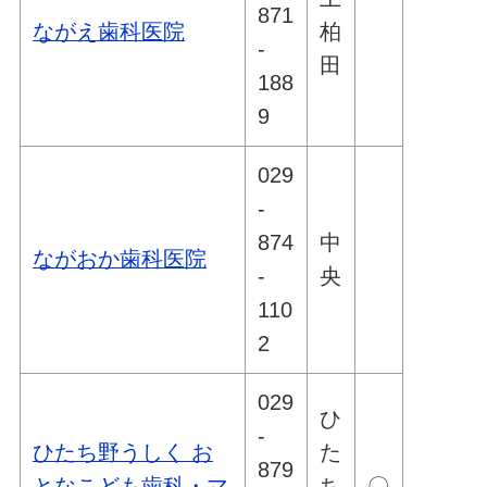
871
ながえ歯科医院
柏
-
田
188
9
029
-
874
中
ながおか歯科医院
-
央
110
2
029
ひ
-
ひたち野うしく お
た
879
となこども歯科・マ
ち
〇