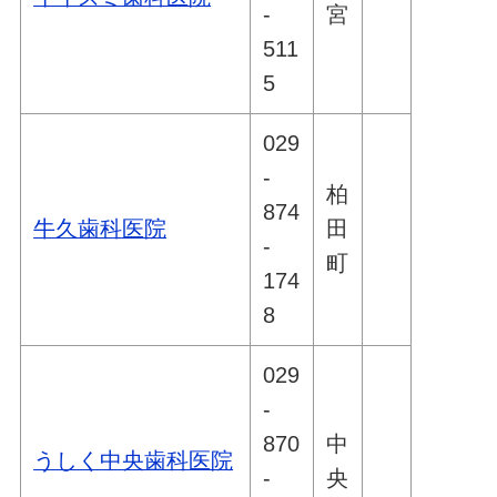
-
宮
511
5
029
-
柏
874
牛久歯科医院
田
-
町
174
8
029
-
870
中
うしく中央歯科医院
-
央