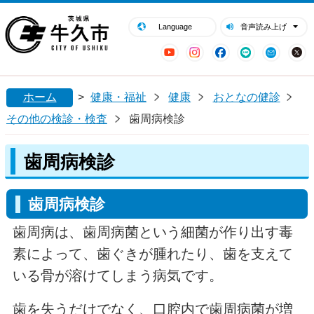
閉じる
牛久市ホームページ
Language
音声読み上げ
YouTube
Instagram
Facebook
LINE
Mail
ホーム
>
健康・福祉
健康
おとなの健診
その他の検診・検査
歯周病検診
歯周病検診
歯周病検診
歯周病は、歯周病菌という細菌が作り出す毒
素によって、歯ぐきが腫れたり、歯を支えて
いる骨が溶けてしまう病気です。
歯を失うだけでなく、口腔内で歯周病菌が増