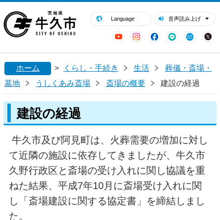
閉じる
牛久市ホームページ
Language
音声読み上げ
YouTube
Instagram
Facebook
LINE
Mail
ホーム
>
くらし・手続き
生活
葬儀・斎場・
墓地
うしくあみ斎場
斎場の概要
建設の経過
建設の経過
牛久市及び阿見町は、火葬需要の増加に対し
て近隣の施設に依存してきましたが、牛久市
久野行政区と斎場の受け入れに関し協議を重
ねた結果、平成7年10月に斎場受け入れに関
し「斎場建設に関する協定書」を締結しまし
た。