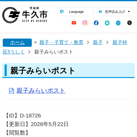
閉じる
牛久市ホームページ
Language
音声読み上げ
YouTube
Instagram
Facebook
LINE
Mail
ホーム
>
親子・子育て・教育
親子
親子特
区!!うしく
親子みらいポスト
親子みらいポスト
親子みらいポスト
【ID】
D-18726
【更新日】
2026年5月22日
【閲覧数】