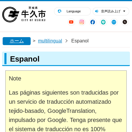
閉じる
牛久市ホームページ
Language
音声読み上げ
YouTube
Instagram
Facebook
LINE
Mail
ホーム
>
multilingual
Espanol
Espanol
Note
Las páginas siguientes son traducidas por
un servicio de traducción automatizado
tejido-basado, GoogleTranslation,
impulsado por Google. Tenga presente que
el sistema de traducción no es 100%