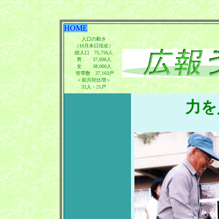
HOME
人口の動き
（10月末日現在）
総人口 75,756人
男 37,696人
女 38,060人
世帯数 27,163戸
＜前月対比増＞
32人・21戸
力を