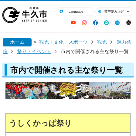
閉じる
牛久市ホームページ
Language
音声読み上げ
YouTube
Instagram
Facebook
LINE
Mail
ホーム
>
観光・文化・スポーツ
観光
魅力発
信
祭り・イベント
市内で開催される主な祭り一覧
市内で開催される主な祭り一覧
うしくかっぱ祭り