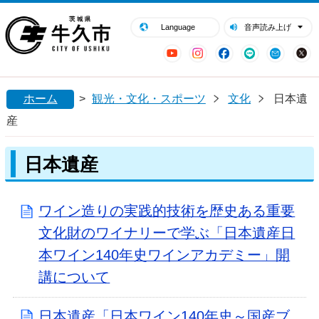
閉じる
牛久市ホームページ
Language
音声読み上げ
YouTube
Instagram
Facebook
LINE
Mail
ホーム
>
観光・文化・スポーツ
文化
日本遺
産
日本遺産
ワイン造りの実践的技術を歴史ある重要
文化財のワイナリーで学ぶ「日本遺産日
本ワイン140年史ワインアカデミー」開
講について
日本遺産「日本ワイン140年史～国産ブ