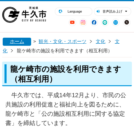
閉じる
牛久市ホームページ
Language
音声読み上げ
YouTube
Instagram
Facebook
LINE
Mail
ホーム
>
観光・文化・スポーツ
文化
文
化
龍ケ崎市の施設を利用できます（相互利用）
龍ケ崎市の施設を利用できます
（相互利用）
牛久市では、平成14年12月より、市民の公
共施設の利用促進と福祉向上を図るために、
龍ケ崎市と「公の施設相互利用に関する協定
書」を締結しています。