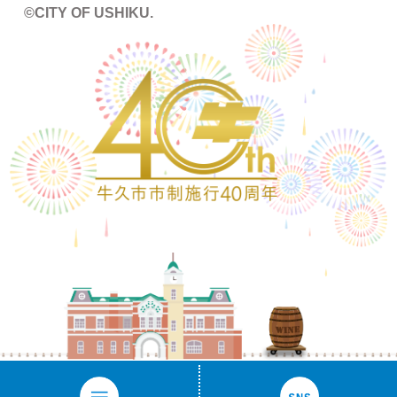
©CITY OF USHIKU.
ワイ