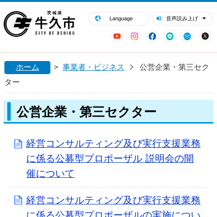
閉じる
牛久市ホームページ
Language
音声読み上げ
YouTube
Instagram
Facebook
LINE
Mail
ホーム
>
事業者・ビジネス
公営企業・第三セク
ター
公営企業・第三セクター
経営コンサルティング及び実行支援業務
に係る公募型プロポーザル 説明会の開
催について
経営コンサルティング及び実行支援業務
に係る公募型プロポーザルの実施につい