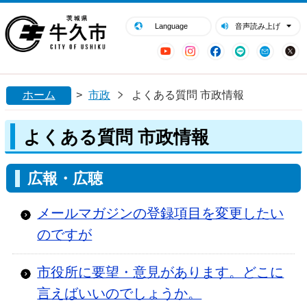
閉じる
牛久市ホームページ
Language
音声読み上げ
YouTube
Instagram
Facebook
LINE
Mail
ホーム
>
市政
よくある質問 市政情報
よくある質問 市政情報
広報・広聴
メールマガジンの登録項目を変更したい
のですが
市役所に要望・意見があります。どこに
言えばいいのでしょうか。