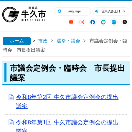
閉じる
牛久市ホームページ
Language
音声読み上げ
YouTube
Instagram
Facebook
LINE
Mail
ホーム
>
市政
選挙・議会
市議会定例会・臨
時会 市長提出議案
市議会定例会・臨時会 市長提出
議案
令和8年第2回 牛久市議会定例会の提出
議案
令和8年第1回 牛久市議会定例会の提出
議案