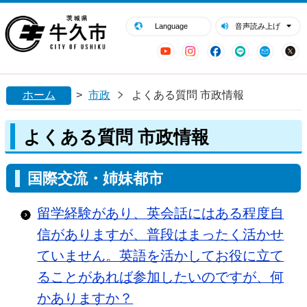
閉じる
牛久市ホームページ
Language
音声読み上げ
YouTube
Instagram
Facebook
LINE
Mail
ホーム
>
市政
よくある質問 市政情報
よくある質問 市政情報
国際交流・姉妹都市
留学経験があり、英会話にはある程度自
信がありますが、普段はまったく活かせ
ていません。英語を活かしてお役に立て
ることがあれば参加したいのですが、何
かありますか？