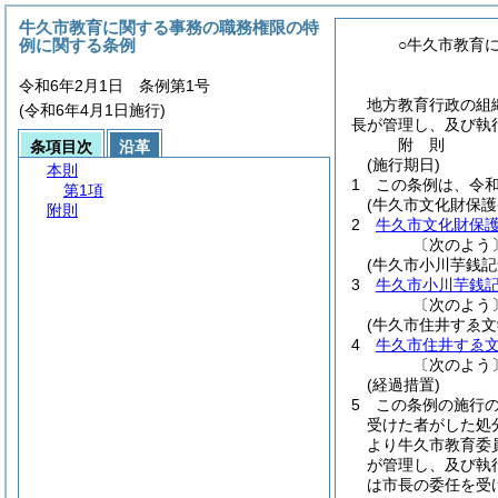
牛久市教育に関する事務の職務権限の特
例に関する条例
○牛久市教育
令和6年2月1日 条例第1号
地方教育行政の組
(令和6年4月1日施行)
長が管理し、及び執
附
則
条項目次
沿革
(施行期日)
本則
1
この条例は、令和
第1項
(牛久市文化財保護
附則
2
牛久市文化財保
〔次のよう
(牛久市小川芋銭
3
牛久市小川芋銭
〔次のよう
(牛久市住井すゑ
4
牛久市住井すゑ
〔次のよう
(経過措置)
5
この条例の施行
受けた者がした処
より牛久市教育委
が管理し、及び執
は市長の委任を受