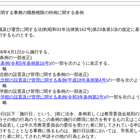
に関する事務の職務権限の特例に関する条例
織及び運営に関する法律
(昭和31年法律第162号)
第23条第1項の規定に
行するものとする。
6年4月1日から施行する。
条例の一部改正)
護条例
(令和5年条例第16号)
の一部を次のように改正する。
〕略
記念館の設置及び管理に関する条例の一部改正)
記念館の設置及び管理に関する条例
(平成18年条例第4号)
の一部を次のよ
〕略
文学館の設置及び管理に関する条例の一部改正)
文学館の設置及び管理に関する条例
(令和3年条例第2号)
の一部を次のよう
〕略
の日
(以下「施行日」という。)
前に法令、条例若しくは教育委員会規則の
分その他の行為のうちこの条例の施行の際現に効力を有するもの又はこ
員会若しくは牛久市教育委員会の委任を受けた者に対してされている申
行することとなる事務に係るものは、施行日以後においては、市長若し
けた者に対してされた申請その他の行為とみなす。