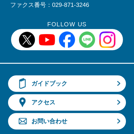
ファクス番号：
029-871-3246
FOLLOW US
牛久市X(旧twitter)
牛久市Youtube
牛久市Facebook
牛久市LINE
牛久市I
ガイドブック
アクセス
お問い合わせ