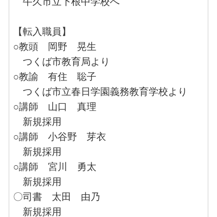
牛久市立下根中学校へ
【転入職員】
○教頭 岡野 晃生
つくば市教育局より
○教諭 有住 聡子
つくば市立春日学園義務教育学校より
○講師 山口 真理
新規採用
○講師 小谷野 芽衣
新規採用
○講師 宮川 勇太
新規採用
〇司書 太田 由乃
新規採用