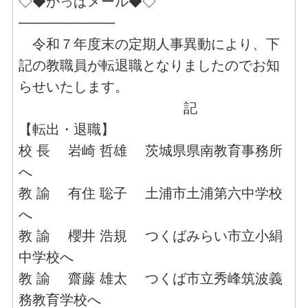
◇◆かっぱメール◆◇
──────────
令和７年度末の定期人事異動により、下
記の教職員が転退職となりましたのでお知
らせいたします。
記
【転出・退職】
校 長 岩崎 哲雄 茨城県県南教育事務所
へ
教 諭 有住 聡子 土浦市土浦第六中学校
へ
教 諭 櫻井 浩規 つくばみらい市立小絹
中学校へ
教 諭 齋藤 雄太 つくば市立秀峰筑波義
務教育学校へ