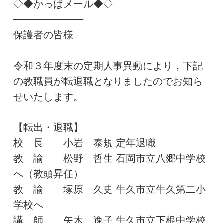
◇◆かっぱメール◆◇
──────────
保護者の皆様
令和３年度末の定期人事異動により，下記
の教職員が転退職となりましたのでお知ら
せいたします。
【転出・退職】
校 長 小岩 泰規 定年退職
教 諭 松野 哲生 石岡市立八郷中学校
へ（教頭昇任）
教 諭 塚原 久史 牛久市立牛久第二小
学校へ
講 師 矢木 逸子 牛久市立下根中学校