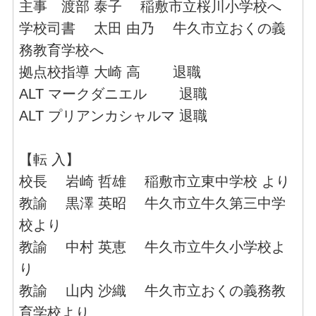
主事 渡部 泰子 稲敷市立桜川小学校へ
学校司書 太田 由乃 牛久市立おくの義
務教育学校へ
拠点校指導 大崎 高 退職
ALT マークダニエル 退職
ALT プリアンカシャルマ 退職
【転 入】
校長 岩崎 哲雄 稲敷市立東中学校 より
教諭 黒澤 英昭 牛久市立牛久第三中学
校より
教諭 中村 英恵 牛久市立牛久小学校よ
り
教諭 山内 沙織 牛久市立おくの義務教
育学校より