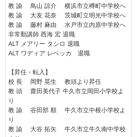
教 諭 鳥山 諒介 横浜市立樽町中学校へ
教 諭 大友 花奈 茨城町立明光中学校へ
教 諭 藤村 麻由 水戸市立内原中学校へ
非常勤講師 西海 宏 退職
ALT メアリー タシロ 退職
ALT ワディア レベッカ 退職
【昇任・転入】
校 長 岡野 晃生 教頭より昇任
教 頭 齋田美代子 牛久市立岡田小学校よ
り
教 諭 谷田部 順 牛久市立中根小学校よ
り
教 諭 大谷 拓矢 牛久市立牛久南中学校