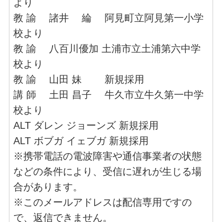
より
教 諭 諸井 綸 阿見町立阿見第一小学
校より
教 諭 八百川優加 土浦市立土浦第六中学
校より
教 諭 山田 妹 新規採用
講 師 土田 昌子 牛久市立牛久第一中学
校より
ALT ダレン ジョーンズ 新規採用
ALT ボブガ イェブガ 新規採用
※携帯電話の電波障害や通信事業者の状態
などの条件により、受信に遅れが生じる場
合があります。
※このメールアドレスは配信専用ですの
で、返信できません。