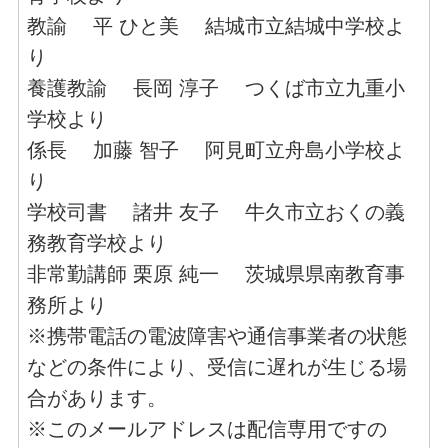
教諭 平 ひと美 結城市立結城中学校よ
り
養護教諭 長岡 淳子 つくば市立九重小
学校より
係長 加藤 智子 阿見町立舟島小学校よ
り
学校司書 諸井 友子 牛久市立おくの義
務教育学校より
非常勤講師 栗原 純一 茨城県県南教育事
務所より
※携帯電話の電波障害や通信事業者の状態
などの条件により、受信に遅れが生じる場
合があります。
※このメールアドレスは配信専用ですの