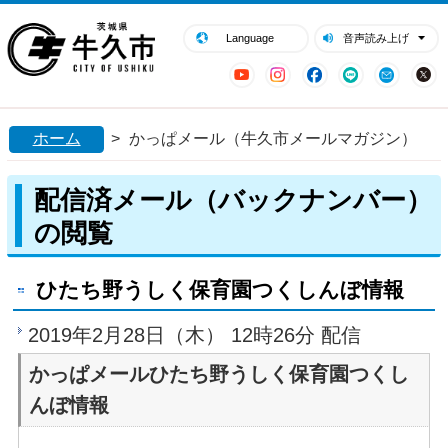
閉じる
牛久市ホームページ
Language
音声読み上げ
YouTube
Instagram
Facebook
LINE
Mail
ホーム
>
かっぱメール（牛久市メールマガジン）
配信済メール（バックナンバー）
の閲覧
ひたち野うしく保育園つくしんぼ情報
2019年2月28日（木） 12時26分 配信
かっぱメールひたち野うしく保育園つくし
んぼ情報