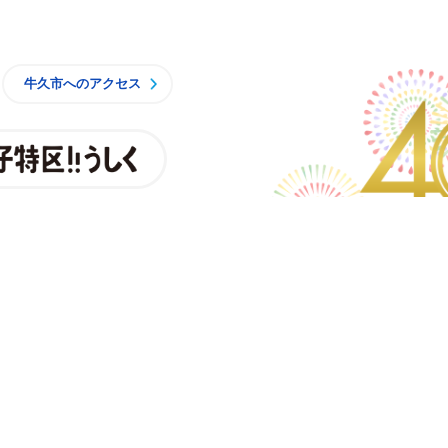
牛久市
牛久市へのアクセス
親子特区
央3丁目15番地1
7時15分（月曜日から金曜日）※一部施設を除く
8