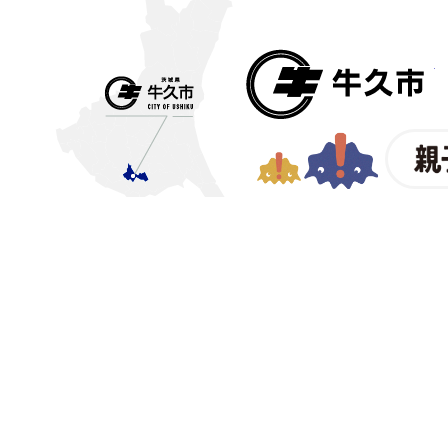
〒300-1292 茨城県牛久市中
【電話番号】
029-873-2111
【業務時間】
8時30分～1
【法人番号】
200002008219
© CITY OF USHIKU.
ワイン樽
int(0)