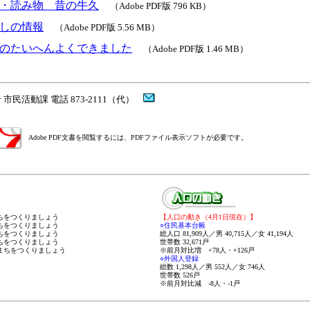
・読み物 昔の牛久
（Adobe PDF版 796 KB）
しの情報
（Adobe PDF版 5.56 MB）
のたいへんよくできました
（Adobe PDF版 1.46 MB）
市民活動課 電話 873-2111（代）
Adobe PDF文書を閲覧するには、PDFファイル表示ソフトが必要です。
まちをつくりましょう
【人口の動き
（4月1日現在）
】
まちをつくりましょう
○住民基本台帳
まちをつくりましょう
総人口 81,909人／男 40,715人／女 41,194人
まちをつくりましょう
世帯数 32,671戸
なまちをつくりましょう
※前月対比増 +78人・+126戸
○外国人登録
総数 1,298人／男 552人／女 746人
世帯数 526戸
※前月対比減 -8人・-1戸