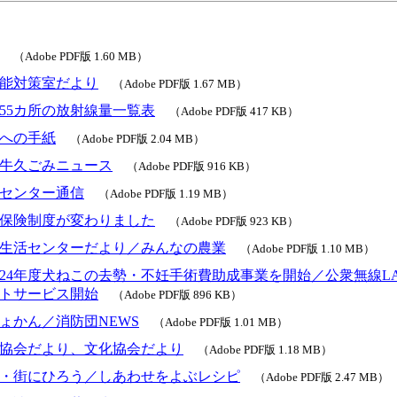
（Adobe PDF版 1.60 MB）
能対策室だより
（Adobe PDF版 1.67 MB）
55カ所の放射線量一覧表
（Adobe PDF版 417 KB）
への手紙
（Adobe PDF版 2.04 MB）
牛久ごみニュース
（Adobe PDF版 916 KB）
センター通信
（Adobe PDF版 1.19 MB）
保険制度が変わりました
（Adobe PDF版 923 KB）
生活センターだより／みんなの農業
（Adobe PDF版 1.10 MB）
24年度犬ねこの去勢・不妊手術費助成事業を開始／公衆無線L
トサービス開始
（Adobe PDF版 896 KB）
ょかん／消防団NEWS
（Adobe PDF版 1.01 MB）
協会だより、文化協会だより
（Adobe PDF版 1.18 MB）
・街にひろう／しあわせをよぶレシピ
（Adobe PDF版 2.47 MB）