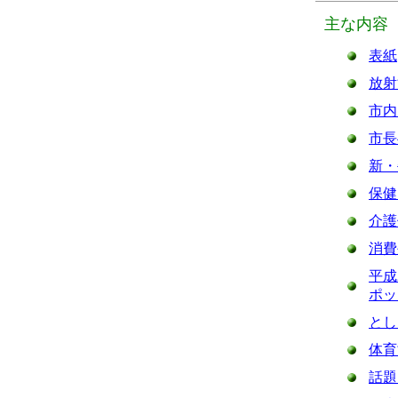
主な内容
表紙
放射
市内
市長
新・
保健
介護
消費
平成
ポッ
とし
体育
話題