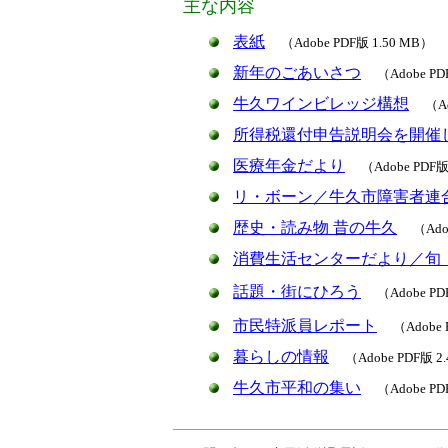
主な内容
表紙
（Adobe PDF版 1.50 MB）
新年のごあいさつ
（Adobe PD
牛久ワインビレッジ構想
（Ad
所得税還付申告説明会を開催
医療年金だより
（Adobe PDF版
リ・ボーン／牛久市障害者連
歴史・読み物 昔の牛久
（Ado
消費生活センターだより／旬
話題・街にひろう
（Adobe PD
市民特派員レポート
（Adobe 
暮らしの情報
（Adobe PDF版 2
牛久市平和の集い
（Adobe PD