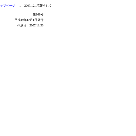
ップページ
→ 2007.12.1広報うしく
第966号
平成19年12月1日発行
作成日：
2007/11/30