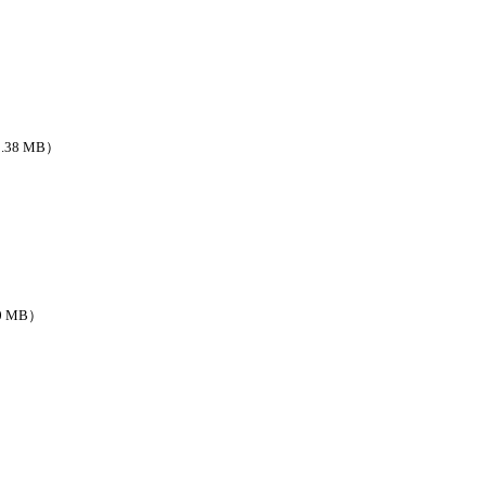
1.38 MB）
00 MB）