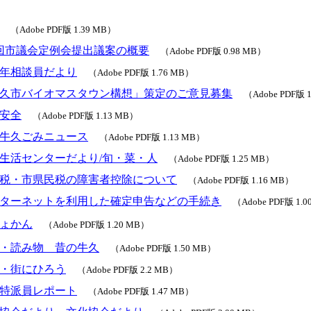
（Adobe PDF版 1.39 MB）
回市議会定例会提出議案の概要
（Adobe PDF版 0.98 MB）
年相談員だより
（Adobe PDF版 1.76 MB）
久市バイオマスタウン構想」策定のご意見募集
（Adobe PDF版 
安全
（Adobe PDF版 1.13 MB）
牛久ごみニュース
（Adobe PDF版 1.13 MB）
生活センターだより/旬・菜・人
（Adobe PDF版 1.25 MB）
税・市県民税の障害者控除について
（Adobe PDF版 1.16 MB）
ターネットを利用した確定申告などの手続き
（Adobe PDF版 1.
ょかん
（Adobe PDF版 1.20 MB）
・読み物 昔の牛久
（Adobe PDF版 1.50 MB）
・街にひろう
（Adobe PDF版 2.2 MB）
特派員レポート
（Adobe PDF版 1.47 MB）