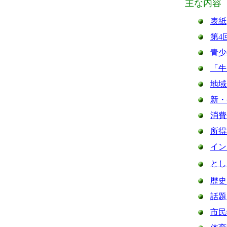
主な内容
表紙
第4
青少
「牛
地域
新・
消費
所得
イン
とし
歴史
話題
市民