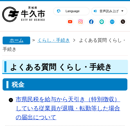
閉じる
牛久市ホームページ
Language
音声読み上げ
YouTube
Instagram
Facebook
LINE
Mail
ホーム
>
くらし・手続き
よくある質問 くらし・
手続き
よくある質問 くらし・手続き
税金
市県民税を給与から天引き（特別徴収）
している従業員が退職・転勤等した場合
の届出について