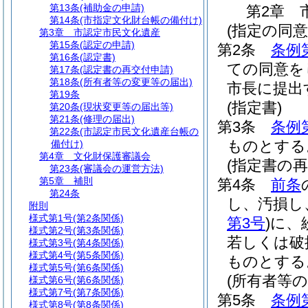
第13条
(補助金の申請)
第2章
第14条
(市指定文化財台帳の備付け)
(指定の同意
第3章
市認定市民文化遺産
第15条
(認定の申請)
第2条
条例
第16条
(認定書)
ての同意を
第17条
(認定書の再交付申請)
第18条
(所有者等の変更等の届出)
市長に提出
第19条
(指定書)
第20条
(現状変更等の届出等)
第21条
(修理の届出)
第3条
条例
第22条
(市認定市民文化遺産台帳の
ものとする
備付け)
第4章
文化財保護審議会
(指定書の再
第23条
(審議会の運営方法)
第5章
補則
第4条
前条
第24条
し、汚損し
附則
様式第1号
(第2条関係)
第3号
)
に、
様式第2号
(第3条関係)
若しくは破
様式第3号
(第4条関係)
様式第4号
(第5条関係)
ものとする
様式第5号
(第6条関係)
(所有者等
様式第6号
(第6条関係)
様式第7号
(第7条関係)
第5条
条例
様式第8号
(第8条関係)