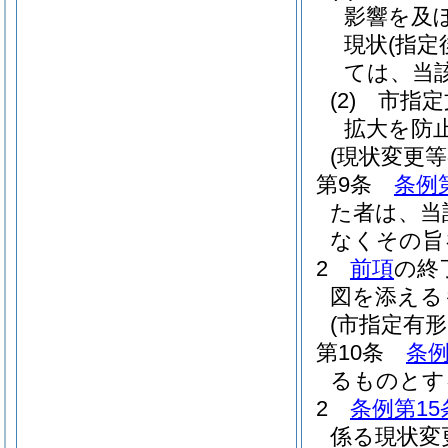
影響を及
現状
(指
ては、当
(2)
市指定
拡大を防
(現状変更
第9条
条例
た者は、当
なくその旨
2
前項
の終
図を添える
(市指定有
第10条
条例
るものとす
2
条例第15
係る現状変