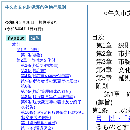
牛久市文化財保護条例施行規則
○牛久市
令和6年3月26日 規則第9号
(令和6年4月1日施行)
目次
条項目次
沿革
第1章
総
本則
第1章
総則
第2章
市
第1条
(趣旨)
第2章
市指定文化財
第3章
市
第2条
(指定の同意書)
第4章
文
第3条
(指定書)
第4条
(指定書の再交付申請)
第5章
補
第5条
(所有者等の変更等の届出)
附則
第6条
第7条
(指定管理団体の同意)
第1章
第8条
(現状変更等の承認申請)
(趣旨)
第9条
(現状変更等の着手及び終了
の報告)
第1条
この
第10条
(市指定有形民俗文化財の現
号。以下「
状変更等の届出)
第11条
(修理の届出)
るものとす
第12条
(環境保全)