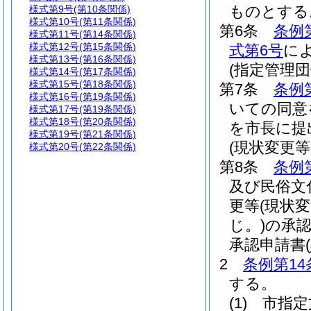
ものとする
様式第9号
(第10条関係)
様式第10号
(第11条関係)
第6条
条例
様式第11号
(第14条関係)
様式第12号
(第15条関係)
式第6号
に
様式第13号
(第16条関係)
(指定管理団
様式第14号
(第17条関係)
様式第15号
(第18条関係)
第7条
条例
様式第16号
(第19条関係)
いての同意
様式第17号
(第19条関係)
様式第18号
(第20条関係)
を市長に提
様式第19号
(第21条関係)
(現状変更等
様式第20号
(第22条関係)
第8条
条例
及び民俗文
更等
(現状
じ。)
の承
承認申請書
(
2
条例第14
する。
(1)
市指定