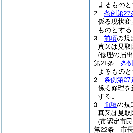
よるものと
2
条例第27
係る現状変
ものとする
3
前項
の規
真又は見取
(修理の届出
第21条
条例
よるものと
2
条例第27
係る修理を
する。
3
前項
の規
真又は見取
(市認定市
第22条
市