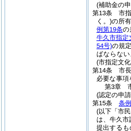
(補助金の申
第13条
市
く。)
の所
例第19条
の
牛久市指定
54号)
の規
ばならない
(市指定文
第14条
市
必要な事項
第3章
(認定の申請
第15条
条例
(以下「市
は、牛久市
提出するも