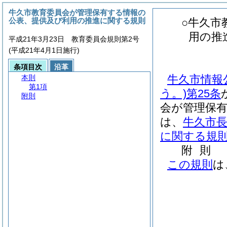
牛久市教育委員会が管理保有する情報の
公表、提供及び利用の推進に関する規則
○牛久市
用の推
平成21年3月23日 教育委員会規則第2号
(平成21年4月1日施行)
条項目次
沿革
牛久市情報
本則
第1項
う。)
第25条
附則
会が管理保
は、
牛久市
に関する規
附
則
この規則
は