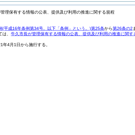
が管理保有する情報の公表、提供及び利用の推進に関する規程
例
(平成16年条例第34号。以下「条例」という。)
第25条
から
第26条の2
ては、
牛久市長が管理保有する情報の公表、提供及び利用の推進に関す
21年4月1日から施行する。