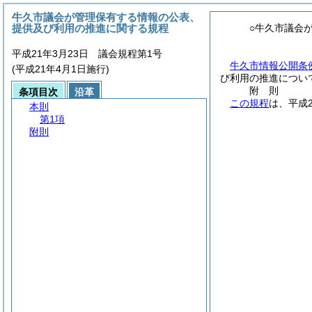
牛久市議会が管理保有する情報の公表、
提供及び利用の推進に関する規程
○牛久市議会
平成21年3月23日 議会規程第1号
牛久市情報公開条
(平成21年4月1日施行)
び利用の推進につい
附
則
条項目次
沿革
この規程
は、平成
本則
第1項
附則