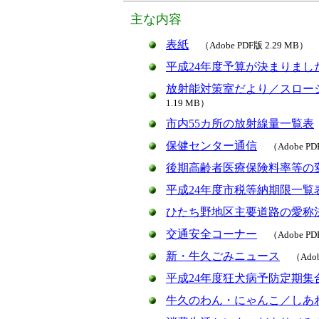
主な内容
表紙
（Adobe PDF版 2.29 MB）
平成24年度予算が
決まりまし
放射能対策室だより／スロー
1.19 MB）
市内55カ所の放射線量一覧表
保健センター通信
（Adobe PD
後期高齢者医療保険料率等の
平成24年度市税等納期限一覧
ひたち野地区主要道路の愛称
交通安全コーナー
（Adobe PD
新・牛久ごみニュース
（Adob
平成24年度狂犬病予防定期集
牛久のわん・にゃんこ／しあ