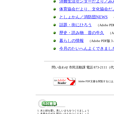
消費生活センターだより／み
体育協会だより、文化協会だ
としょかん／消防団NEWS
（
話題・街にひろう
（Adobe PD
歴史・読み物 昔の牛久
（A
暮らしの情報
（Adobe PDF版 3
今月のたいへんよくできまし
問い合わせ 市民活動課 電話 873-2111
Adobe PDF文書を閲覧する
1. 水と緑を愛し 美しいまちをつくりましょう
1. 未来をのぞみ 明るいまちをつくりましょう