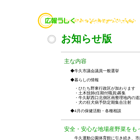
お知らせ版
主な内容
◆牛久市議会議員一般選挙
◆暮らしの情報
・ひたち野東行政区が加わります
・土木技師(任期付職員)募集
・牛久駅西口北側区画整理地内の道
・犬の狂犬病予防定期集合注射
◆4月の保健活動・各種相談
安全・安心な地場産野菜をも
牛久運動公園体育館に引き続き、市