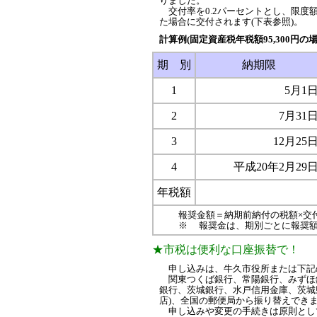
りました。
交付率を0.2パーセントとし、限度額
た場合に交付されます(下表参照)。
計算例(固定資産税年税額95,300円の場
期 別
納期限
1
5月1
2
7月31
3
12月25
4
平成20年2月29
年税額
報奨金額＝納期前納付の税額×交付率(
※ 報奨金は、期別ごとに報奨額
★市税は便利な口座振替で！
申し込みは、牛久市役所または下記
関東つくば銀行、常陽銀行、みずほ銀
銀行、茨城銀行、水戸信用金庫、茨城
店)、全国の郵便局から振り替えでき
申し込みや変更の手続きは原則として