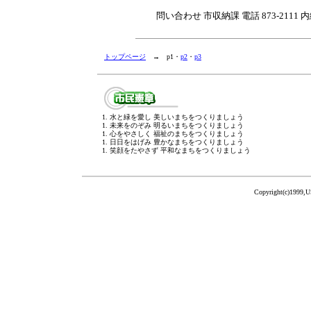
問い合わせ 市収納課 電話 873-2111 内
トップページ
→ p1・
p2
・
p3
1. 水と緑を愛し 美しいまちをつくりましょう
1. 未来をのぞみ 明るいまちをつくりましょう
1. 心をやさしく 福祉のまちをつくりましょう
1. 日日をはげみ 豊かなまちをつくりましょう
1. 笑顔をたやさず 平和なまちをつくりましょう
Copyright(c)1999,U