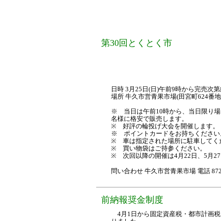
第30回とくとく市
日時 3月25日(日)午前9時から完売次
場所 牛久市営青果市場(田宮町624番地
※ 当日は午前10時から、当日限り場
名様に格安で販売します。
※ 好評の輪投げ大会を開催します。
※ ポイントカードをお持ちください
※ 車は指定された場所に駐車してく
※ 買い物袋はご持参ください。
※ 次回以降の開催は4月22日、5月2
問い合わせ 牛久市営青果市場 電話 872
前納報奨金制度
4月1日から固定資産税・都市計画税