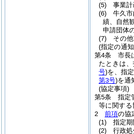
(5)
事業計
(6)
牛久市
績、自然
申請団体
(7)
その他
(指定の通知
第4条
市長
たときは、
号
)
を、指
第3号
)
を通
(協定事項)
第5条
指定
等に関する
2
前項
の協
(1)
指定期
(2)
行政処