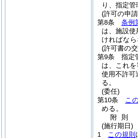
り、指定管
(許可の申請
第8条
条例
は、施設使
ければなら
(許可書の交
第9条
指定
は、これを
使用不許可
る。
(委任)
第10条
こ
める。
附
則
(施行期日)
1
この規則