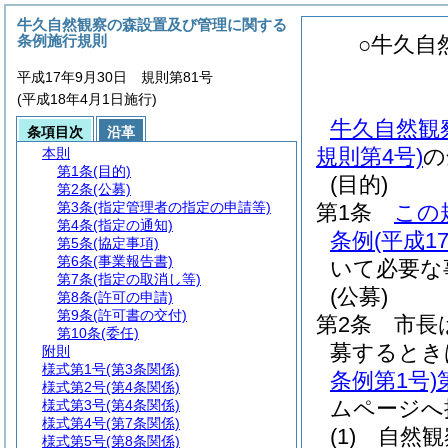
牛久自然観察の森設置及び管理に関する
条例施行規則
○牛久自
平成17年9月30日 規則第81号
(平成18年4月1日施行)
牛久自然観
条項目次
沿革
規則第4号)
の
本則
第1条
(目的)
(目的)
第2条
(公募)
第3条
(指定管理者の指定の申請等)
第1条
この
第4条
(指定の通知)
条例
(平成
第5条
(協定事項)
第6条
(事業報告書)
いて必要な
第7条
(指定の取消し等)
(公募)
第8条
(許可の申請)
第9条
(許可書の交付)
第2条
市長
第10条
(委任)
募するとき
附則
様式第1号
(第3条関係)
条例第1号)
様式第2号
(第4条関係)
ムページへ
様式第3号
(第4条関係)
様式第4号
(第7条関係)
(1)
自然観
様式第5号
(第8条関係)