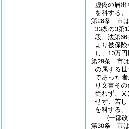
虚偽の届出
を科する。
第28条
市は
33条の3第
段、法第6
より被保険
し、10万
第29条
市
の属する世
であった者
り文書その
従わず、又
せず、若し
を科する。
(一部改
第30条
市