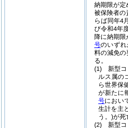
納期限が定
被保険者の
らば同年4
び令和4年
降に納期限
号
のいずれ
料の減免の
る。
(1)
新型コ
ルス属の
ら世界保
が新たに
号
におい
生計を主
う。)
が死
(2)
新型コ