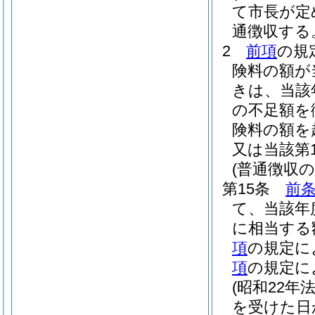
て市長が定
通徴収する
2
前項
の規
険料の額が
きは、当該
の不足額を
険料の額を
又は当該第
(普通徴収
第15条
前条
て、当該年
に相当する
項
の規定に
項
の規定に
(昭和22年法
を受けた日