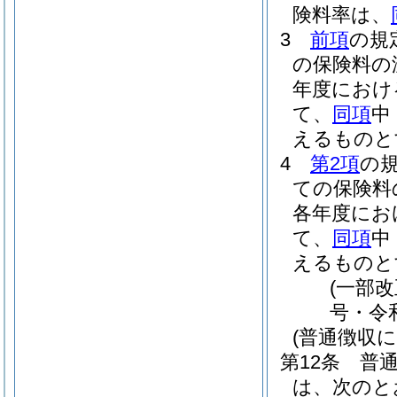
険料率は、
3
前項
の規
の保険料の
年度におけ
て、
同項
中
えるものと
4
第2項
の
ての保険料
各年度にお
て、
同項
中
えるものと
(一部改
号・令和
(普通徴収に
第12条
普
は、次のと