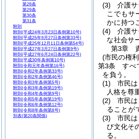
(3)
介護サ
第28条
第29条
こでもサ
第30条
第31条
かに持つ
附則
(4)
介護サ
附則
(平成24年3月23日条例第10号)
附則
(平成25年9月27日条例第33号)
な社会サ
附則
(平成25年12月11日条例第54号)
第3章
附則
(平成27年3月27日条例第9号)
附則
(平成27年6月24日条例第22号)
(市民の権利
附則
(平成30年条例第10号)
第3条
すべ
附則
(令和元年条例第16号)
附則
(令和2年条例第33号)
を負う。
附則
(令和2年条例第46号)
(1)
市民は
附則
(令和3年条例第5号)
附則
(令和3年条例第19号)
人格を尊
附則
(令和4年条例第9号)
附則
(令和5年条例第19号)
(2)
市民は
附則
(令和6年条例第12号)
ることが
附則
(令和8年条例第8号)
別表
(第20条関係)
(3)
市民は
び文化そ
る。