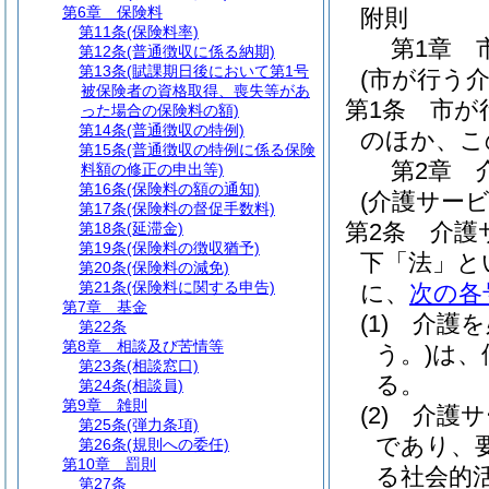
第6章
保険料
附則
第11条
(保険料率)
第1章
第12条
(普通徴収に係る納期)
第13条
(賦課期日後において第1号
(市が行う介
被保険者の資格取得、喪失等があ
第1条
市が
った場合の保険料の額)
第14条
(普通徴収の特例)
のほか、こ
第15条
(普通徴収の特例に係る保険
第2章
料額の修正の申出等)
第16条
(保険料の額の通知)
(介護サービ
第17条
(保険料の督促手数料)
第2条
介護
第18条
(延滞金)
第19条
(保険料の徴収猶予)
下「法」と
第20条
(保険料の減免)
第21条
(保険料に関する申告)
に、
次の各
第7章
基金
(1)
介護を
第22条
第8章
相談及び苦情等
う。)
は、
第23条
(相談窓口)
る。
第24条
(相談員)
第9章
雑則
(2)
介護サ
第25条
(弾力条項)
であり、
第26条
(規則への委任)
第10章
罰則
る社会的
第27条