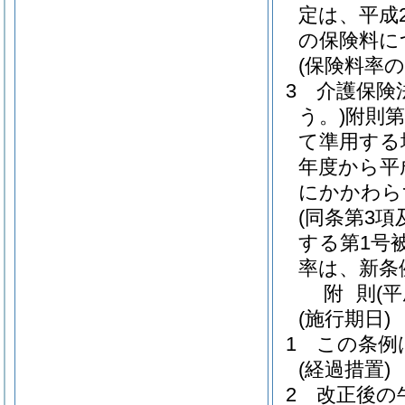
定は、平成
の保険料に
(保険料率の
3
介護保険
う。)
附則第
て準用する
年度から平
にかかわらず
(同条第3
する第1号
率は、新条例
附
則
(
(施行期日)
1
この条例
(経過措置)
2
改正後の