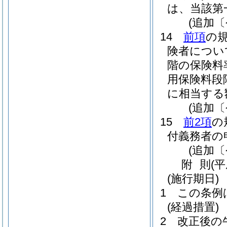
は、当該第
(追加〔
14
前項
の
険者につい
階の保険料
用保険料段
に相当する
(追加〔
15
前2項
の
付義務者の
(追加〔
附
則
(
(施行期日)
1
この条例
(経過措置)
2
改正後の