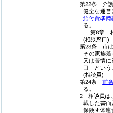
第22条
介
健全な運営
給付費準備
る。
第8章
(相談窓口)
第23条
市
その家族若
又は苦情に
口」という
(相談員)
第24条
前
る。
2
相談員は
載した書面
保険団体連