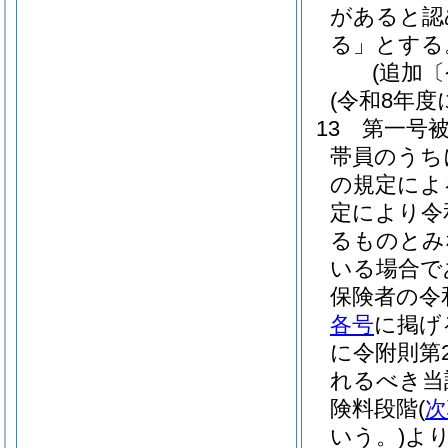
があると認
る」とする
(追加〔
(令和8年
13
第一号
帯員のうち
の規定によ
定により令
るものとみ
いる場合で
保険者の令
各号
に掲げ
に令附則第
れるべき当
険料段階
(
次
いう。)
よ