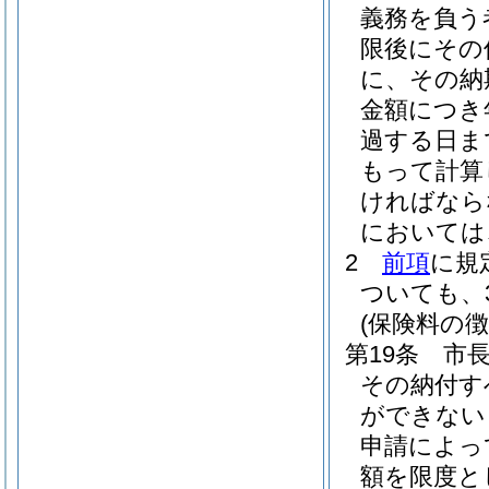
義務を負う
限後にその
に、その納
金額につき年
過する日ま
もって計算
ければなら
においては
2
前項
に規
ついても、
(保険料の徴
第19条
市
その納付す
ができない
申請によっ
額を限度と