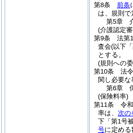
第8条
前条
は、規則で
第5章
(介護認定
第9条
法第
査会
(以下
とする。
(規則への委
第10条
法
関し必要な
第6章
(保険料率)
第11条
令
率は、
次の
下「第1号
号
に定める