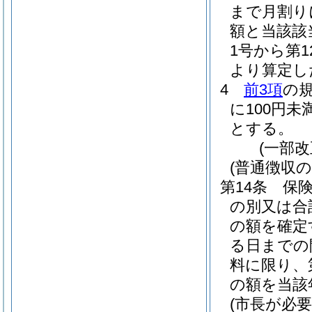
まで月割り
額と当該該
1号から第
より算定し
4
前3項
の
に100円
とする。
(一部改
(普通徴収の
第14条
保
の別又は合
の額を確定
る日までの
料に限り、
の額を当該
(市長が必