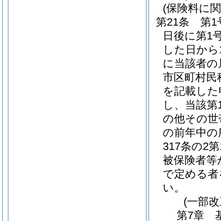
(保険料に関
第21条
第1
日後に第1
した日から1
に当該者の
市区町村民
を記載した
し、当該第
の他その世
の前年中の
317条の
被保険者等
で定める者
い。
(一部改
第7章