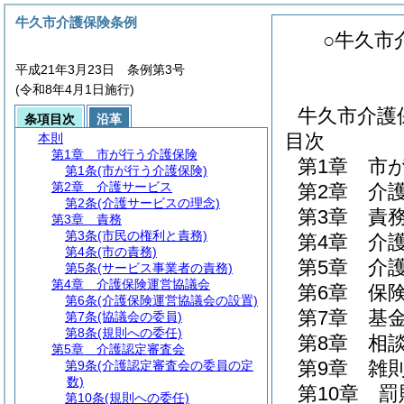
牛久市介護保険条例
○牛久市
平成21年3月23日 条例第3号
(令和8年4月1日施行)
牛久市介護
条項目次
沿革
目次
本則
第1章
市が行う介護保険
第1章
市
第1条
(市が行う介護保険)
第2章
介護サービス
第2章
介
第2条
(介護サービスの理念)
第3章
責
第3章
責務
第3条
(市民の権利と責務)
第4章
介
第4条
(市の責務)
第5章
介
第5条
(サービス事業者の責務)
第4章
介護保険運営協議会
第6章
保
第6条
(介護保険運営協議会の設置)
第7章
基
第7条
(協議会の委員)
第8条
(規則への委任)
第8章
相
第5章
介護認定審査会
第9章
雑
第9条
(介護認定審査会の委員の定
数)
第10章
罰
第10条
(規則への委任)