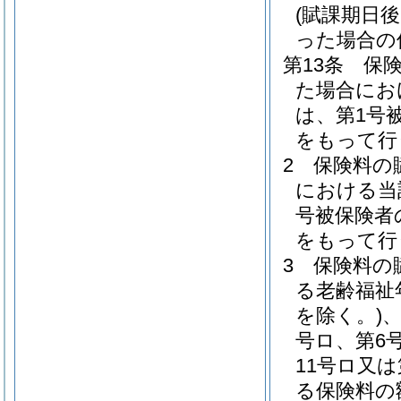
(賦課期日
った場合の
第13条
保
た場合にお
は、第1号
をもって行
2
保険料の
における当
号被保険者
をもって行
3
保険料の
る老齢福祉
を除く。)
、
号ロ、第6
11号ロ又
る保険料の