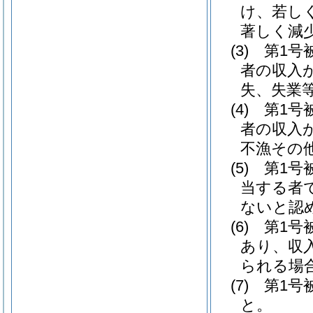
け、若し
著しく減
(3)
第1号
者の収入
失、失業
(4)
第1号
者の収入
不漁その
(5)
第1号
当する者
ないと認
(6)
第1号
あり、収
られる場
(7)
第1号
と。