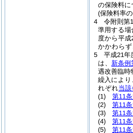
の保険料に
(保険料率の
4
令附則第1
準用する場
度から平成
かかわらず、
5
平成21
は、
新条例
遇改善臨時
繰入により
れぞれ
当該
(1)
第11
(2)
第11
(3)
第11
(4)
第11
(5)
第11