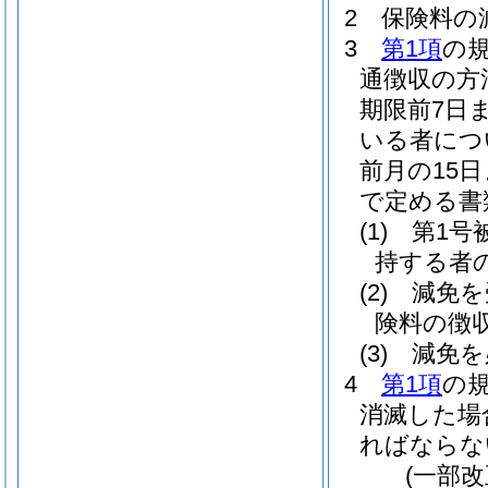
2
保険料の
3
第1項
の
通徴収の方
期限前7日
いる者につ
前月の15
で定める書
(1)
第1号
持する者
(2)
減免を
険料の徴
(3)
減免を
4
第1項
の
消滅した場
ればならな
(一部改