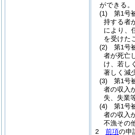
ができる。
(1)
第1号
持する者
により、
を受けた
(2)
第1号
者が死亡
け、若し
著しく減
(3)
第1号
者の収入
失、失業
(4)
第1号
者の収入
不漁その
2
前項
の申