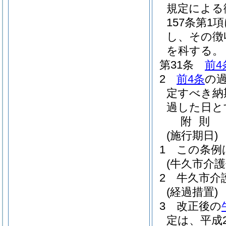
規定による
157条第1
し、その徴
を科する。
第31条
前4
2
前4条
の
定すべき納
過した日と
附
則
(施行期日)
1
この条例
(牛久市介
2
牛久市介
(経過措置)
3
改正後の
定は、平成