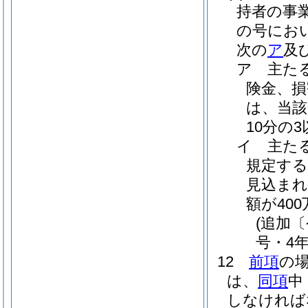
持者の事
の号にお
次の
ア
及
ア
主た
険金、
は、当該
10分の
イ
主た
規定する
見込まれ
額が40
(追加
号・4年
12
前項
の
は、
同項
中
しなければ