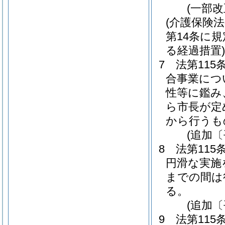
(一部改
(介護保険法
第14条に
る経過措置)
7
法第11
合事業につ
性等に鑑み
ら市長が定
から行うも
(追加〔
8
法第11
円滑な実施
までの間は
る。
(追加〔
9
法第11