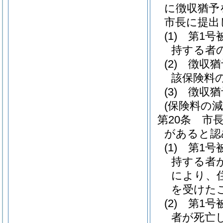
に徴収猶予
市長に提出
(1)
第1号
持する者
(2)
徴収猶
該保険料
(3)
徴収猶
(保険料の減
第20条
市
があると認
(1)
第1号
持する者
により、
を受けた
(2)
第1号
者が死亡