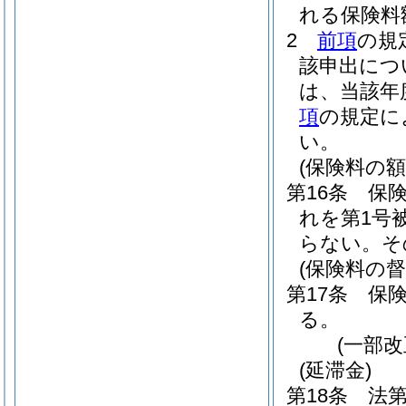
れる保険料
2
前項
の規
該申出につ
は、当該年
項
の規定に
い。
(保険料の額
第16条
保
れを第1号
らない。
そ
(保険料の督
第17条
保険
る。
(一部改
(延滞金)
第18条
法