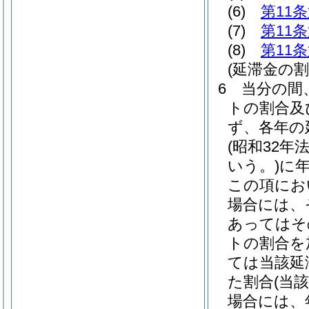
(6)
第11
(7)
第11
(8)
第11
(延滞金の割
6
当分の間
トの割合及
ず、各年の
(昭和32年法
いう。)
に
この項にお
場合には、
あってはそ
トの割合を
ては当該延
た割合
(当
場合には、年